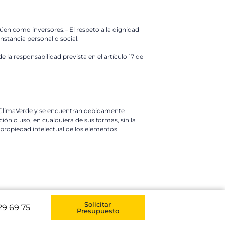
túen como inversores.– El respeto a la dignidad
nstancia personal o social.
a responsabilidad prevista en el artículo 17 de
e ClimaVerde y se encuentran debidamente
ón o uso, en cualquiera de sus formas, sin la
e propiedad intelectual de los elementos
Solicitar
29 69 75
Presupuesto