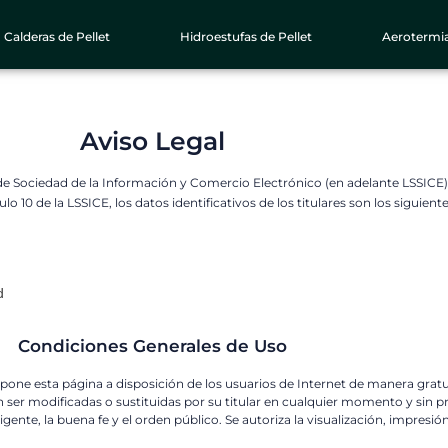
Calderas de Pellet
Hidroestufas de Pellet
Aerotermi
Aviso Legal
s de Sociedad de la Información y Comercio Electrónico (en adelante LSSICE),
 10 de la LSSICE, los datos identificativos de los titulares son los siguiente
d
Condiciones Generales de Uso
pone esta página a disposición de los usuarios de Internet de manera gratu
ser modificadas o sustituidas por su titular en cualquier momento y sin pre
 vigente, la buena fe y el orden público. Se autoriza la visualización, impresi