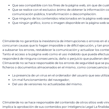
Que sea compatible con los fines de la página web, sin que de cualq
Que se realice con el exclusivo ánimo de obtener la información co
comunicación pública, transformación o descompilación.
Que ninguno de los contenidos relacionados en la página web se
Que ningún gráfico, icono o imagen disponible en la página web s
ClimaVerde no garantiza la inexistencia de interrupciones o errores en el
concurran causas que lo hagan imposible o de difícil ejecución, y tan pro
a subsanar los errores, restablecer la comunicación y actualizar los conte
Tanto el acceso a la página web como el uso indebido que pueda efectuars
responderá de ninguna consecuencia, daño o perjuicio que pudieran deri
Climaverde no se hace responsable de los errores de seguridad que se pue
ficheros o documentos almacenados en el mismo, como consecuencia d
La presencia de un virus en el ordenador del usuario que sea utiliz
Un mal funcionamiento del navegador;
Del uso de versiones no actualizadas del mismo.
ClimaVerde no se hace responsable del contenido de otros sitios web vincu
implica la aprobación de sus contenidos por Inteligencia Legal La finalid