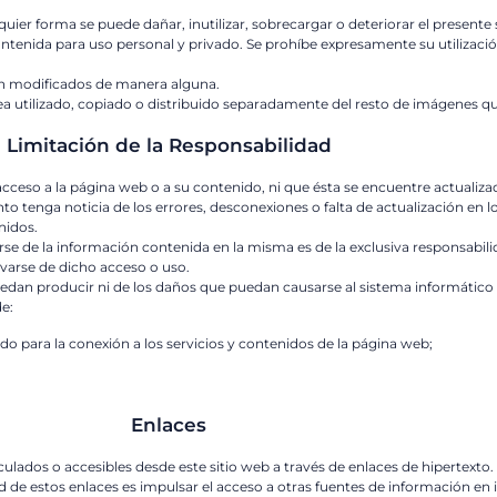
uier forma se puede dañar, inutilizar, sobrecargar o deteriorar el presente 
ntenida para uso personal y privado. Se prohíbe expresamente su utilizació
an modificados de manera alguna.
ea utilizado, copiado o distribuido separadamente del resto de imágenes 
Limitación de la Responsabilidad
 acceso a la página web o a su contenido, ni que ésta se encuentre actualiz
nto tenga noticia de los errores, desconexiones o falta de actualización en 
nidos.
e de la información contenida en la misma es de la exclusiva responsabilid
varse de dicho acceso o uso.
dan producir ni de los daños que puedan causarse al sistema informático d
e:
ado para la conexión a los servicios y contenidos de la página web;
Enlaces
lados o accesibles desde este sitio web a través de enlaces de hipertexto. 
ad de estos enlaces es impulsar el acceso a otras fuentes de información en 